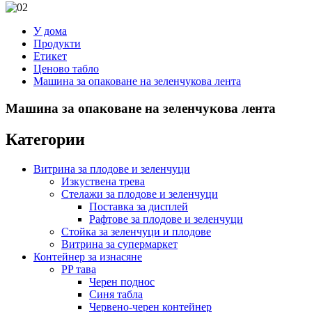
У дома
Продукти
Етикет
Ценово табло
Машина за опаковане на зеленчукова лента
Машина за опаковане на зеленчукова лента
Категории
Витрина за плодове и зеленчуци
Изкуствена трева
Стелажи за плодове и зеленчуци
Поставка за дисплей
Рафтове за плодове и зеленчуци
Стойка за зеленчуци и плодове
Витрина за супермаркет
Контейнер за изнасяне
PP тава
Черен поднос
Синя табла
Червено-черен контейнер