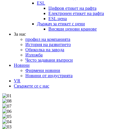
ESL
Цифров етикет на рафта
Електронен етикет на рафта
ESL цена
Държач за етикет с цени
Висящи ценови кранове
За нас
профил на компанията
История на развитието
Обиколка на завода
Изложба
Често задавани въпроси
Новини
Фирмени новини
Новини от индустрията
VR
Свържете се с нас