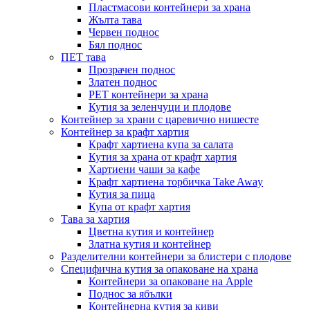
Пластмасови контейнери за храна
Жълта тава
Червен поднос
Бял поднос
ПЕТ тава
Прозрачен поднос
Златен поднос
PET контейнери за храна
Кутия за зеленчуци и плодове
Контейнер за храни с царевично нишесте
Контейнер за крафт хартия
Крафт хартиена купа за салата
Кутия за храна от крафт хартия
Хартиени чаши за кафе
Крафт хартиена торбичка Take Away
Кутия за пица
Купа от крафт хартия
Тава за хартия
Цветна кутия и контейнер
Златна кутия и контейнер
Разделителни контейнери за блистери с плодове
Специфична кутия за опаковане на храна
Контейнери за опаковане на Apple
Поднос за ябълки
Контейнерна кутия за киви