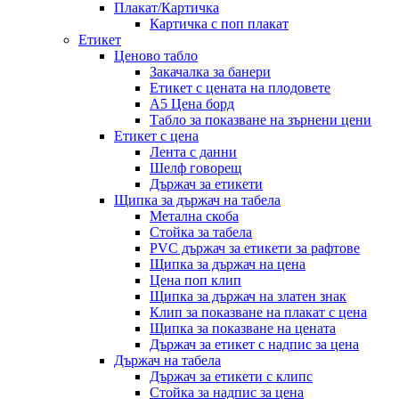
Плакат/Картичка
Картичка с поп плакат
Етикет
Ценово табло
Закачалка за банери
Етикет с цената на плодовете
A5 Цена борд
Табло за показване на зърнени цени
Етикет с цена
Лента с данни
Шелф говорещ
Държач за етикети
Щипка за държач на табела
Метална скоба
Стойка за табела
PVC държач за етикети за рафтове
Щипка за държач на цена
Цена поп клип
Щипка за държач на златен знак
Клип за показване на плакат с цена
Щипка за показване на цената
Държач за етикет с надпис за цена
Държач на табела
Държач за етикети с клипс
Стойка за надпис за цена