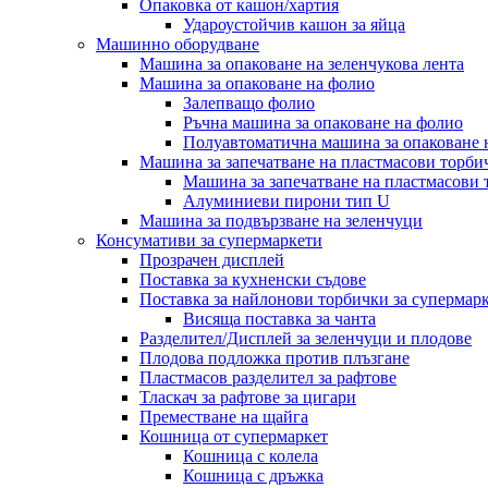
Опаковка от кашон/хартия
Удароустойчив кашон за яйца
Машинно оборудване
Машина за опаковане на зеленчукова лента
Машина за опаковане на фолио
Залепващо фолио
Ръчна машина за опаковане на фолио
Полуавтоматична машина за опаковане 
Машина за запечатване на пластмасови торби
Машина за запечатване на пластмасови
Алуминиеви пирони тип U
Машина за подвързване на зеленчуци
Консумативи за супермаркети
Прозрачен дисплей
Поставка за кухненски съдове
Поставка за найлонови торбички за супермар
Висяща поставка за чанта
Разделител/Дисплей за зеленчуци и плодове
Плодова подложка против плъзгане
Пластмасов разделител за рафтове
Тласкач за рафтове за цигари
Преместване на щайга
Кошница от супермаркет
Кошница с колела
Кошница с дръжка