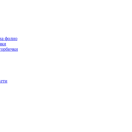
на фолио
чки
 торбички
кети