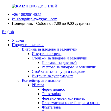
+86 18028614022
kaizhengdisplay@gmail.com
Понеделник - Събота от 7:00 до 9:00 сутринта
English
У дома
Продуктов каталог
Витрина за плодове и зеленчуци
Изкуствена трева
Стелажи за плодове и зеленчуци
Поставка за дисплей
Рафтове за плодове и зеленчуци
Стойка за зеленчуци и плодове
Витрина за супермаркет
Контейнер за изнасяне
PP тава
Черен поднос
Синя табла
Червено-черен контейнер
Пластмасови контейнери за храна
Жълта тава