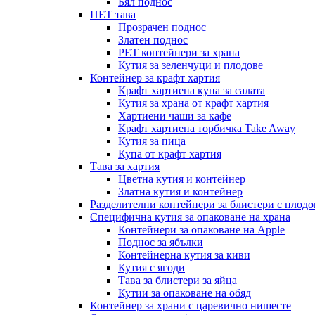
Бял поднос
ПЕТ тава
Прозрачен поднос
Златен поднос
PET контейнери за храна
Кутия за зеленчуци и плодове
Контейнер за крафт хартия
Крафт хартиена купа за салата
Кутия за храна от крафт хартия
Хартиени чаши за кафе
Крафт хартиена торбичка Take Away
Кутия за пица
Купа от крафт хартия
Тава за хартия
Цветна кутия и контейнер
Златна кутия и контейнер
Разделителни контейнери за блистери с плодо
Специфична кутия за опаковане на храна
Контейнери за опаковане на Apple
Поднос за ябълки
Контейнерна кутия за киви
Кутия с ягоди
Тава за блистери за яйца
Кутии за опаковане на обяд
Контейнер за храни с царевично нишесте