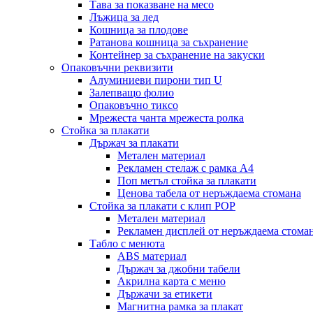
Тава за показване на месо
Лъжица за лед
Кошница за плодове
Ратанова кошница за съхранение
Контейнер за съхранение на закуски
Опаковъчни реквизити
Алуминиеви пирони тип U
Залепващо фолио
Опаковъчно тиксо
Мрежеста чанта мрежеста ролка
Стойка за плакати
Държач за плакати
Метален материал
Рекламен стелаж с рамка А4
Поп метъл стойка за плакати
Ценова табела от неръждаема стомана
Стойка за плакати с клип POP
Метален материал
Рекламен дисплей от неръждаема стома
Табло с менюта
ABS материал
Държач за джобни табели
Акрилна карта с меню
Държачи за етикети
Магнитна рамка за плакат