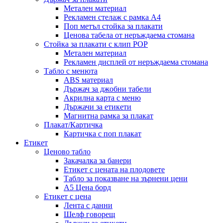
Метален материал
Рекламен стелаж с рамка А4
Поп метъл стойка за плакати
Ценова табела от неръждаема стомана
Стойка за плакати с клип POP
Метален материал
Рекламен дисплей от неръждаема стомана
Табло с менюта
ABS материал
Държач за джобни табели
Акрилна карта с меню
Държачи за етикети
Магнитна рамка за плакат
Плакат/Картичка
Картичка с поп плакат
Етикет
Ценово табло
Закачалка за банери
Етикет с цената на плодовете
Табло за показване на зърнени цени
A5 Цена борд
Етикет с цена
Лента с данни
Шелф говорещ