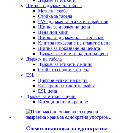
Държач за етикети
Щипка за държач на табела
Метална скоба
Стойка за табела
PVC държач за етикети за рафтове
Щипка за държач на цена
Цена поп клип
Щипка за държач на златен знак
Клип за показване на плакат с цена
Щипка за показване на цената
Държач за етикет с надпис за цена
Държач на табела
Държач за етикети с клипс
Стойка за надпис за цена
ESL
Цифров етикет на рафта
Електронен етикет на рафта
ESL цена
Държач за етикет с цени
Висящи ценови кранове
Свежи опаковки за еднократна