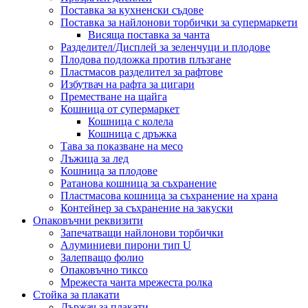
Поставка за кухненски съдове
Поставка за найлонови торбички за супермаркети
Висяща поставка за чанта
Разделител/Дисплей за зеленчуци и плодове
Плодова подложка против плъзгане
Пластмасов разделител за рафтове
Избутвач на рафта за цигари
Преместване на щайга
Кошница от супермаркет
Кошница с колела
Кошница с дръжка
Тава за показване на месо
Лъжица за лед
Кошница за плодове
Ратанова кошница за съхранение
Пластмасова кошница за съхранение на храна
Контейнер за съхранение на закуски
Опаковъчни реквизити
Запечатващи найлонови торбички
Алуминиеви пирони тип U
Залепващо фолио
Опаковъчно тиксо
Мрежеста чанта мрежеста ролка
Стойка за плакати
Държач за плакати