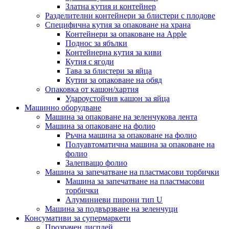
Златна кутия и контейнер
Разделителни контейнери за блистери с плодове
Специфична кутия за опаковане на храна
Контейнери за опаковане на Apple
Поднос за ябълки
Контейнерна кутия за киви
Кутия с ягоди
Тава за блистери за яйца
Кутии за опаковане на обяд
Опаковка от кашон/хартия
Удароустойчив кашон за яйца
Машинно оборудване
Машина за опаковане на зеленчукова лента
Машина за опаковане на фолио
Ръчна машина за опаковане на фолио
Полуавтоматична машина за опаковане на
фолио
Залепващо фолио
Машина за запечатване на пластмасови торбички
Машина за запечатване на пластмасови
торбички
Алуминиеви пирони тип U
Машина за подвързване на зеленчуци
Консумативи за супермаркети
Прозрачен дисплей