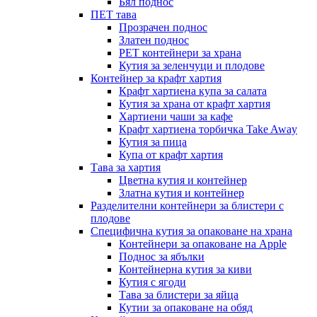
Бял поднос
ПЕТ тава
Прозрачен поднос
Златен поднос
PET контейнери за храна
Кутия за зеленчуци и плодове
Контейнер за крафт хартия
Крафт хартиена купа за салата
Кутия за храна от крафт хартия
Хартиени чаши за кафе
Крафт хартиена торбичка Take Away
Кутия за пица
Купа от крафт хартия
Тава за хартия
Цветна кутия и контейнер
Златна кутия и контейнер
Разделителни контейнери за блистери с
плодове
Специфична кутия за опаковане на храна
Контейнери за опаковане на Apple
Поднос за ябълки
Контейнерна кутия за киви
Кутия с ягоди
Тава за блистери за яйца
Кутии за опаковане на обяд