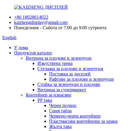
+86 18028614022
kaizhengdisplay@gmail.com
Понеделник - Събота от 7:00 до 9:00 сутринта
English
У дома
Продуктов каталог
Витрина за плодове и зеленчуци
Изкуствена трева
Стелажи за плодове и зеленчуци
Поставка за дисплей
Рафтове за плодове и зеленчуци
Стойка за зеленчуци и плодове
Витрина за супермаркет
Контейнер за изнасяне
PP тава
Черен поднос
Синя табла
Червено-черен контейнер
Пластмасови контейнери за храна
Жълта тава