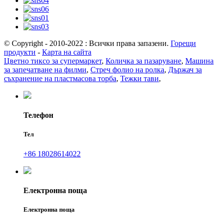
© Copyright - 2010-2022 : Всички права запазени.
Горещи
продукти
-
Карта на сайта
Цветно тиксо за супермаркет
,
Количка за пазаруване
,
Машина
за запечатване на филми
,
Стреч фолио на ролка
,
Държач за
съхранение на пластмасова торба
,
Тежки тави
,
Телефон
Тел
+86 18028614022
Електронна поща
Електронна поща