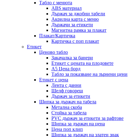
Табло с менюта
ABS материал
Държач за джобни табели
Акрилна карта с меню
Държачи за етикети
Магнитна рамка за плакат
Плакат/Картичка
Картичка с поп плакат
Етикет
Ценово табло
Закачалка за банери
Етикет с цената на плодовете
A5 Цена борд
Табло за показване на зърнени цени
Етикет с цена
Лента с данни
Шелф говорещ
Държач за етикети
Щипка за държач на табела
Метална скоба
Стойка за табела
PVC държач за етикети за рафтове
Щипка за държач на цена
Цена поп клип
Щипка за държач на златен знак