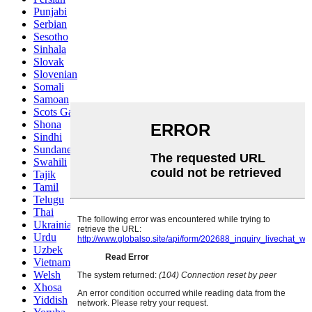
Punjabi
Serbian
Sesotho
Sinhala
Slovak
Slovenian
Somali
Samoan
Scots Gaelic
Shona
Sindhi
Sundanese
Swahili
Tajik
Tamil
Telugu
Thai
Ukrainian
Urdu
Uzbek
Vietnamese
Welsh
Xhosa
Yiddish