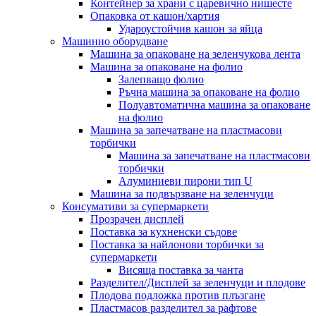
Контейнер за храни с царевично нишесте
Опаковка от кашон/хартия
Удароустойчив кашон за яйца
Машинно оборудване
Машина за опаковане на зеленчукова лента
Машина за опаковане на фолио
Залепващо фолио
Ръчна машина за опаковане на фолио
Полуавтоматична машина за опаковане
на фолио
Машина за запечатване на пластмасови
торбички
Машина за запечатване на пластмасови
торбички
Алуминиеви пирони тип U
Машина за подвързване на зеленчуци
Консумативи за супермаркети
Прозрачен дисплей
Поставка за кухненски съдове
Поставка за найлонови торбички за
супермаркети
Висяща поставка за чанта
Разделител/Дисплей за зеленчуци и плодове
Плодова подложка против плъзгане
Пластмасов разделител за рафтове