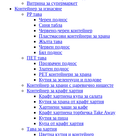
Витрина за супермаркет
Контейнер за изнасяне
PP тава
Черен поднос
Синя табла
Червено-черен контейнер
Пластмасови контейнери за храна
Жълта тава
Червен поднос
Бял поднос
ПЕТ тава
Прозрачен поднос
Златен поднос
PET контейнери за храна
Кутия за зеленчуци и плодове
Контейнер за храни с царевично нишесте
Контейнер за крафт хартия
Крафт хартиена купа за салата
Кутия за храна от крафт хартия
Хартиени чаши за кафе
Крафт хартиена торбичка Take Away
Кутия за пица
Купа от крафт хартия
Тава за хартия
Цветна кутия и контейнер