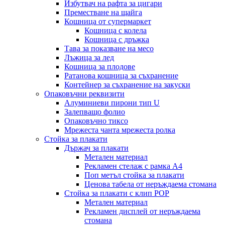
Избутвач на рафта за цигари
Преместване на щайга
Кошница от супермаркет
Кошница с колела
Кошница с дръжка
Тава за показване на месо
Лъжица за лед
Кошница за плодове
Ратанова кошница за съхранение
Контейнер за съхранение на закуски
Опаковъчни реквизити
Алуминиеви пирони тип U
Залепващо фолио
Опаковъчно тиксо
Мрежеста чанта мрежеста ролка
Стойка за плакати
Държач за плакати
Метален материал
Рекламен стелаж с рамка А4
Поп метъл стойка за плакати
Ценова табела от неръждаема стомана
Стойка за плакати с клип POP
Метален материал
Рекламен дисплей от неръждаема
стомана