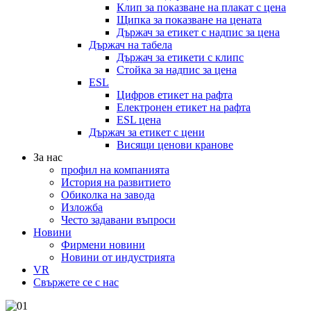
Клип за показване на плакат с цена
Щипка за показване на цената
Държач за етикет с надпис за цена
Държач на табела
Държач за етикети с клипс
Стойка за надпис за цена
ESL
Цифров етикет на рафта
Електронен етикет на рафта
ESL цена
Държач за етикет с цени
Висящи ценови кранове
За нас
профил на компанията
История на развитието
Обиколка на завода
Изложба
Често задавани въпроси
Новини
Фирмени новини
Новини от индустрията
VR
Свържете се с нас