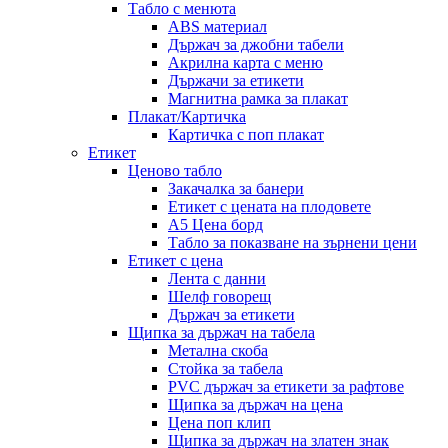
Табло с менюта
ABS материал
Държач за джобни табели
Акрилна карта с меню
Държачи за етикети
Магнитна рамка за плакат
Плакат/Картичка
Картичка с поп плакат
Етикет
Ценово табло
Закачалка за банери
Етикет с цената на плодовете
A5 Цена борд
Табло за показване на зърнени цени
Етикет с цена
Лента с данни
Шелф говорещ
Държач за етикети
Щипка за държач на табела
Метална скоба
Стойка за табела
PVC държач за етикети за рафтове
Щипка за държач на цена
Цена поп клип
Щипка за държач на златен знак