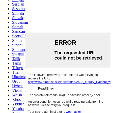
Serbian
Sesotho
Sinhala
Slovak
Slovenian
Somali
Samoan
Scots Gaelic
Shona
Sindhi
Sundanese
Swahili
Tajik
Tamil
Telugu
Thai
Ukrainian
Urdu
Uzbek
Vietnamese
Welsh
Xhosa
Yiddish
Yoruba