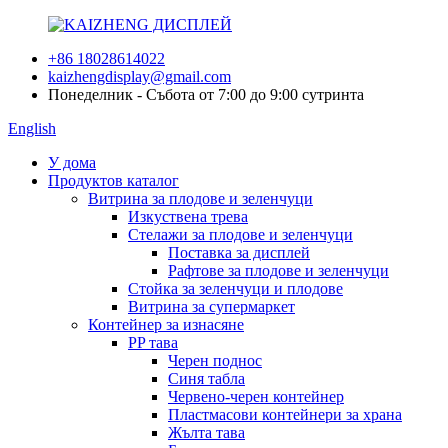
+86 18028614022
kaizhengdisplay@gmail.com
Понеделник - Събота от 7:00 до 9:00 сутринта
English
У дома
Продуктов каталог
Витрина за плодове и зеленчуци
Изкуствена трева
Стелажи за плодове и зеленчуци
Поставка за дисплей
Рафтове за плодове и зеленчуци
Стойка за зеленчуци и плодове
Витрина за супермаркет
Контейнер за изнасяне
PP тава
Черен поднос
Синя табла
Червено-черен контейнер
Пластмасови контейнери за храна
Жълта тава