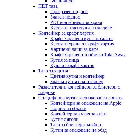
Бял поднос
ПЕТ тава
Прозрачен поднос
Златен поднос
PET контейнери за храна
Кутия за зеленчуци и плодове
Контейнер за крафт хартия
Крафт хартиена купа за салата
Кутия за храна от крафт хартия
Хартиени чаши за кафе
Крафт хартиена торбичка Take Away
Кутия за пица
Купа от крафт хартия
Тава за хартия
Цветна кутия и контейнер
Златна кутия и контейнер
Разделителни контейнери за блистери с
плодове
Специфична кутия за опаковане на храна
Контейнери за опаковане на Apple
Поднос за ябълки
Контейнерна кутия за киви
Кутия с ягоди
Тава за блистери за яйца
Кутии за опаковане на обяд