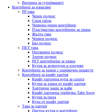
Витрина за супермаркет
Контейнер за изнасяне
PP тава
Черен поднос
Синя табла
Червено-черен контейнер
Пластмасови контейнери за храна
Жълта тава
Червен поднос
Бял поднос
ПЕТ тава
Прозрачен поднос
Златен поднос
PET контейнери за храна
Кутия за зеленчуци и плодове
Контейнер за храни с царевично нишесте
Контейнер за крафт хартия
Крафт хартиена купа за салата
Кутия за храна от крафт хартия
Хартиени чаши за кафе
Крафт хартиена торбичка Take Away
Кутия за пица
Купа от крафт хартия
Тава за хартия
Цветна кутия и контейнер