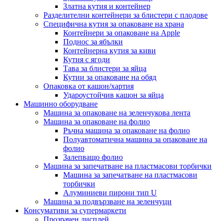
Златна кутия и контейнер
Разделителни контейнери за блистери с плодове
Специфична кутия за опаковане на храна
Контейнери за опаковане на Apple
Поднос за ябълки
Контейнерна кутия за киви
Кутия с ягоди
Тава за блистери за яйца
Кутии за опаковане на обяд
Опаковка от кашон/хартия
Удароустойчив кашон за яйца
Машинно оборудване
Машина за опаковане на зеленчукова лента
Машина за опаковане на фолио
Ръчна машина за опаковане на фолио
Полуавтоматична машина за опаковане на
фолио
Залепващо фолио
Машина за запечатване на пластмасови торбички
Машина за запечатване на пластмасови
торбички
Алуминиеви пирони тип U
Машина за подвързване на зеленчуци
Консумативи за супермаркети
Прозрачен дисплей