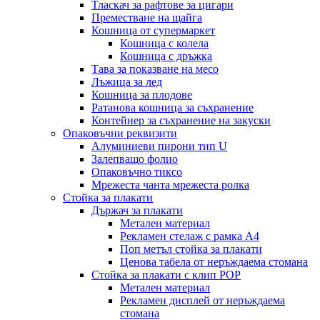
Тласкач за рафтове за цигари
Преместване на щайга
Кошница от супермаркет
Кошница с колела
Кошница с дръжка
Тава за показване на месо
Лъжица за лед
Кошница за плодове
Ратанова кошница за съхранение
Контейнер за съхранение на закуски
Опаковъчни реквизити
Алуминиеви пирони тип U
Залепващо фолио
Опаковъчно тиксо
Мрежеста чанта мрежеста ролка
Стойка за плакати
Държач за плакати
Метален материал
Рекламен стелаж с рамка А4
Поп метъл стойка за плакати
Ценова табела от неръждаема стомана
Стойка за плакати с клип POP
Метален материал
Рекламен дисплей от неръждаема
стомана