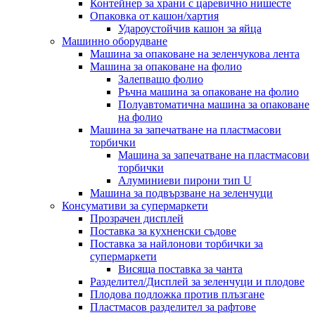
Контейнер за храни с царевично нишесте
Опаковка от кашон/хартия
Удароустойчив кашон за яйца
Машинно оборудване
Машина за опаковане на зеленчукова лента
Машина за опаковане на фолио
Залепващо фолио
Ръчна машина за опаковане на фолио
Полуавтоматична машина за опаковане
на фолио
Машина за запечатване на пластмасови
торбички
Машина за запечатване на пластмасови
торбички
Алуминиеви пирони тип U
Машина за подвързване на зеленчуци
Консумативи за супермаркети
Прозрачен дисплей
Поставка за кухненски съдове
Поставка за найлонови торбички за
супермаркети
Висяща поставка за чанта
Разделител/Дисплей за зеленчуци и плодове
Плодова подложка против плъзгане
Пластмасов разделител за рафтове