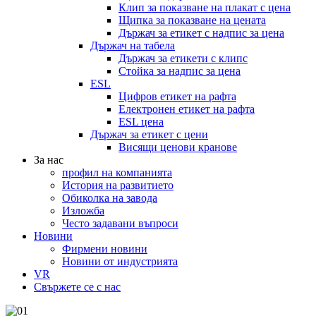
Клип за показване на плакат с цена
Щипка за показване на цената
Държач за етикет с надпис за цена
Държач на табела
Държач за етикети с клипс
Стойка за надпис за цена
ESL
Цифров етикет на рафта
Електронен етикет на рафта
ESL цена
Държач за етикет с цени
Висящи ценови кранове
За нас
профил на компанията
История на развитието
Обиколка на завода
Изложба
Често задавани въпроси
Новини
Фирмени новини
Новини от индустрията
VR
Свържете се с нас