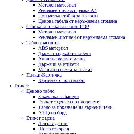
Метален материал
Рекламен стелаж с рамка А4
Поп метъл стойка за плакати
Ценова табела от неръждаема стомана
Стойка за плакати с клип POP
Метален материал
Рекламен дисплей от неръждаема стомана
Табло с менюта
ABS материал
Държач за джобни табели
Акрилна карта с меню
Държачи за етикети
Магнитна рамка за плакат
Плакат/Картичка
Картичка с поп плакат
Етикет
Ценово табло
Закачалка за банери
Етикет с цената на плодовете
Табло за показване на зърнени цени
A5 Цена борд
Етикет с цена
Лента с данни
Шелф говорещ