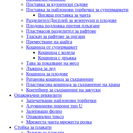
Поставка за кухненски съдове
Поставка за найлонови торбички за супермаркети
Висяща поставка за чанта
Разделител/Дисплей за зеленчуци и плодове
Плодова подложка против плъзгане
Пластмасов разделител за рафтове
Тласкач за рафтове за цигари
Преместване на щайга
Кошница от супермаркет
Кошница с колела
Кошница с дръжка
Тава за показване на месо
Лъжица за лед
Кошница за плодове
Ратанова кошница за съхранение
Пластмасова кошница за съхранение на храна
Контейнер за съхранение на закуски
Опаковъчни реквизити
Запечатващи найлонови торбички
Алуминиеви пирони тип U
Залепващо фолио
Опаковъчно тиксо
Мрежеста чанта мрежеста ролка
Стойка за плакати
Държач за плакати