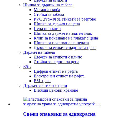
Държач за етикети
Щипка за държач на табела
Метална скоба
Стойка за табела
PVC държач за етикети за рафтове
Щипка за държач на цена
Цена поп клип
Щипка за държач на златен знак
Клип за показване на плакат с цена
Щипка за показване на цената
Държач за етикет с надпис за цена
Държач на табела
Държач за етикети с клипс
Стойка за надпис за цена
ESL
Цифров етикет на рафта
Електронен етикет на рафта
ESL цена
Държач за етикет с цени
Висящи ценови кранове
Свежи опаковки за еднократна