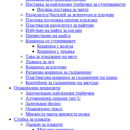
Поставка за найлонови торбички за супермаркети
Висяща поставка за чанта
Разделител/Дисплей за зеленчуци и плодове
Плодова подложка против плъзгане
Пластмасов разделител за рафтове
Избутвач на рафта за цигари
Преместване на щайга
Кошница от супермаркет
Кошница с колела
Кошница с дръжка
Тава за показване на месо
Лъжица за лед
Кошница за плодове
Ратанова кошница за съхранение
Пластмасова кошница за съхранение на храна
Контейнер за съхранение на закуски
Опаковъчни реквизити
Запечатващи найлонови торбички
Алуминиеви пирони тип U
Залепващо фолио
Опаковъчно тиксо
Мрежеста чанта мрежеста ролка
Стойка за плакати
Държач за плакати
Метален материал