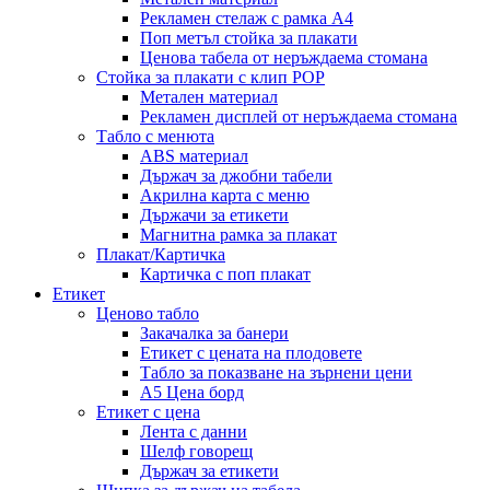
Рекламен стелаж с рамка А4
Поп метъл стойка за плакати
Ценова табела от неръждаема стомана
Стойка за плакати с клип POP
Метален материал
Рекламен дисплей от неръждаема стомана
Табло с менюта
ABS материал
Държач за джобни табели
Акрилна карта с меню
Държачи за етикети
Магнитна рамка за плакат
Плакат/Картичка
Картичка с поп плакат
Етикет
Ценово табло
Закачалка за банери
Етикет с цената на плодовете
Табло за показване на зърнени цени
A5 Цена борд
Етикет с цена
Лента с данни
Шелф говорещ
Държач за етикети