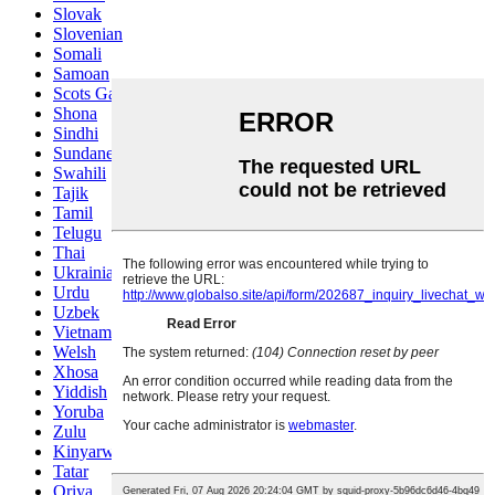
Slovak
Slovenian
Somali
Samoan
Scots Gaelic
Shona
Sindhi
Sundanese
Swahili
Tajik
Tamil
Telugu
Thai
Ukrainian
Urdu
Uzbek
Vietnamese
Welsh
Xhosa
Yiddish
Yoruba
Zulu
Kinyarwanda
Tatar
Oriya