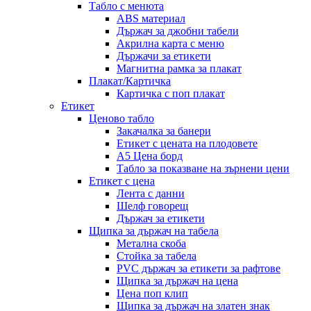
Табло с менюта
ABS материал
Държач за джобни табели
Акрилна карта с меню
Държачи за етикети
Магнитна рамка за плакат
Плакат/Картичка
Картичка с поп плакат
Етикет
Ценово табло
Закачалка за банери
Етикет с цената на плодовете
A5 Цена борд
Табло за показване на зърнени цени
Етикет с цена
Лента с данни
Шелф говорещ
Държач за етикети
Щипка за държач на табела
Метална скоба
Стойка за табела
PVC държач за етикети за рафтове
Щипка за държач на цена
Цена поп клип
Щипка за държач на златен знак