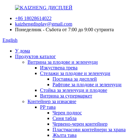
+86 18028614022
kaizhengdisplay@gmail.com
Понеделник - Събота от 7:00 до 9:00 сутринта
English
У дома
Продуктов каталог
Витрина за плодове и зеленчуци
Изкуствена трева
Стелажи за плодове и зеленчуци
Поставка за дисплей
Рафтове за плодове и зеленчуци
Стойка за зеленчуци и плодове
Витрина за супермаркет
Контейнер за изнасяне
PP тава
Черен поднос
Синя табла
Червено-черен контейнер
Пластмасови контейнери за храна
Жълта тава