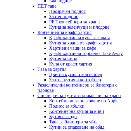
Бял поднос
ПЕТ тава
Прозрачен поднос
Златен поднос
PET контейнери за храна
Кутия за зеленчуци и плодове
Контейнер за крафт хартия
Крафт хартиена купа за салата
Кутия за храна от крафт хартия
Хартиени чаши за кафе
Крафт хартиена торбичка Take Away
Кутия за пица
Купа от крафт хартия
Тава за хартия
Цветна кутия и контейнер
Златна кутия и контейнер
Разделителни контейнери за блистери с
плодове
Специфична кутия за опаковане на храна
Контейнери за опаковане на Apple
Поднос за ябълки
Контейнерна кутия за киви
Кутия с ягоди
Тава за блистери за яйца
Кутии за опаковане на обяд