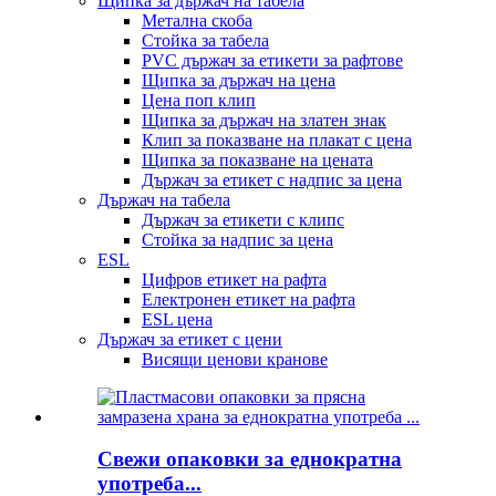
Щипка за държач на табела
Метална скоба
Стойка за табела
PVC държач за етикети за рафтове
Щипка за държач на цена
Цена поп клип
Щипка за държач на златен знак
Клип за показване на плакат с цена
Щипка за показване на цената
Държач за етикет с надпис за цена
Държач на табела
Държач за етикети с клипс
Стойка за надпис за цена
ESL
Цифров етикет на рафта
Електронен етикет на рафта
ESL цена
Държач за етикет с цени
Висящи ценови кранове
Свежи опаковки за еднократна
употреба...