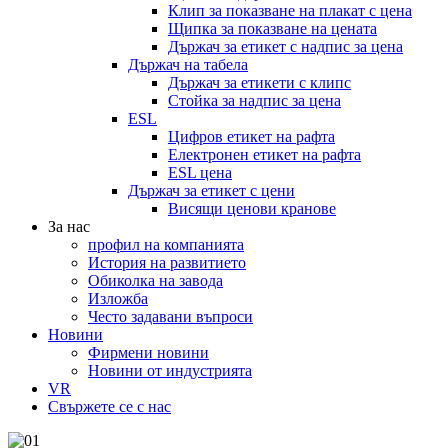
Клип за показване на плакат с цена
Щипка за показване на цената
Държач за етикет с надпис за цена
Държач на табела
Държач за етикети с клипс
Стойка за надпис за цена
ESL
Цифров етикет на рафта
Електронен етикет на рафта
ESL цена
Държач за етикет с цени
Висящи ценови кранове
За нас
профил на компанията
История на развитието
Обиколка на завода
Изложба
Често задавани въпроси
Новини
Фирмени новини
Новини от индустрията
VR
Свържете се с нас