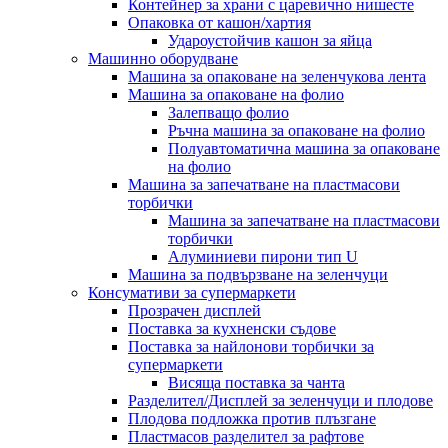
Контейнер за храни с царевично нишесте
Опаковка от кашон/хартия
Удароустойчив кашон за яйца
Машинно оборудване
Машина за опаковане на зеленчукова лента
Машина за опаковане на фолио
Залепващо фолио
Ръчна машина за опаковане на фолио
Полуавтоматична машина за опаковане
на фолио
Машина за запечатване на пластмасови
торбички
Машина за запечатване на пластмасови
торбички
Алуминиеви пирони тип U
Машина за подвързване на зеленчуци
Консумативи за супермаркети
Прозрачен дисплей
Поставка за кухненски съдове
Поставка за найлонови торбички за
супермаркети
Висяща поставка за чанта
Разделител/Дисплей за зеленчуци и плодове
Плодова подложка против плъзгане
Пластмасов разделител за рафтове