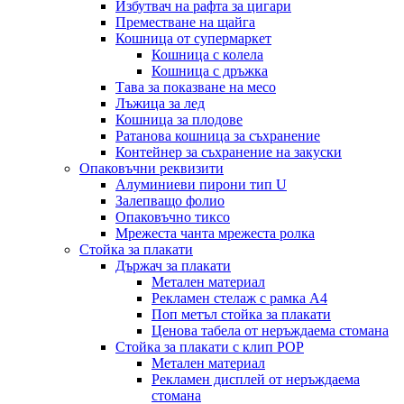
Избутвач на рафта за цигари
Преместване на щайга
Кошница от супермаркет
Кошница с колела
Кошница с дръжка
Тава за показване на месо
Лъжица за лед
Кошница за плодове
Ратанова кошница за съхранение
Контейнер за съхранение на закуски
Опаковъчни реквизити
Алуминиеви пирони тип U
Залепващо фолио
Опаковъчно тиксо
Мрежеста чанта мрежеста ролка
Стойка за плакати
Държач за плакати
Метален материал
Рекламен стелаж с рамка А4
Поп метъл стойка за плакати
Ценова табела от неръждаема стомана
Стойка за плакати с клип POP
Метален материал
Рекламен дисплей от неръждаема
стомана