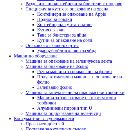
Разделителни контейнери за блистери с плодове
Специфична кутия за опаковане на храна
Контейнери за опаковане на Apple
Поднос за ябълки
Контейнерна кутия за киви
Кутия с ягоди
Тава за блистери за яйца
Кутии за опаковане на обяд
Опаковка от кашон/хартия
Удароустойчив кашон за яйца
Машинно оборудване
Машина за опаковане на зеленчукова лента
Машина за опаковане на фолио
Ръчна машина за опаковане на фолио
Полуавтоматична машина за опаковане на
фолио
Залепващо фолио
Машина за запечатване на пластмасови торбички
Машина за запечатване на пластмасови
торбички
Алуминиеви пирони тип U
Машина за подвързване на зеленчуци
Консумативи за супермаркети
Прозрачен дисплей
Поставка за кухненски съдове