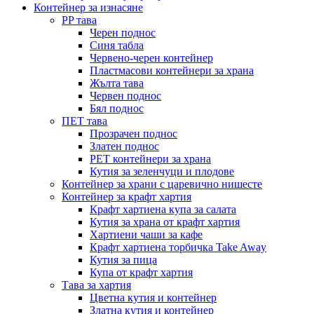
Контейнер за изнасяне
PP тава
Черен поднос
Синя табла
Червено-черен контейнер
Пластмасови контейнери за храна
Жълта тава
Червен поднос
Бял поднос
ПЕТ тава
Прозрачен поднос
Златен поднос
PET контейнери за храна
Кутия за зеленчуци и плодове
Контейнер за храни с царевично нишесте
Контейнер за крафт хартия
Крафт хартиена купа за салата
Кутия за храна от крафт хартия
Хартиени чаши за кафе
Крафт хартиена торбичка Take Away
Кутия за пица
Купа от крафт хартия
Тава за хартия
Цветна кутия и контейнер
Златна кутия и контейнер