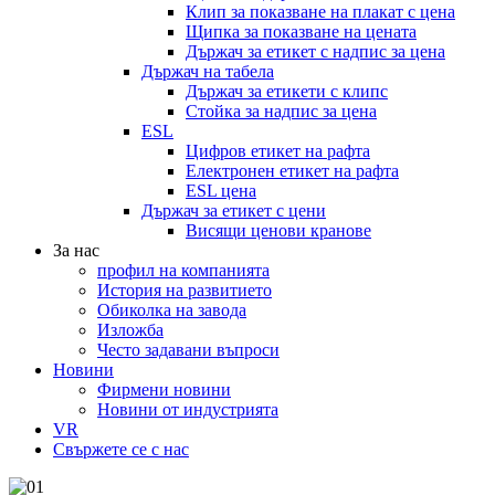
Клип за показване на плакат с цена
Щипка за показване на цената
Държач за етикет с надпис за цена
Държач на табела
Държач за етикети с клипс
Стойка за надпис за цена
ESL
Цифров етикет на рафта
Електронен етикет на рафта
ESL цена
Държач за етикет с цени
Висящи ценови кранове
За нас
профил на компанията
История на развитието
Обиколка на завода
Изложба
Често задавани въпроси
Новини
Фирмени новини
Новини от индустрията
VR
Свържете се с нас