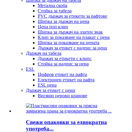
Щипка за държач на табела
Метална скоба
Стойка за табела
PVC държач за етикети за рафтове
Щипка за държач на цена
Цена поп клип
Щипка за държач на златен знак
Клип за показване на плакат с цена
Щипка за показване на цената
Държач за етикет с надпис за цена
Държач на табела
Държач за етикети с клипс
Стойка за надпис за цена
ESL
Цифров етикет на рафта
Електронен етикет на рафта
ESL цена
Държач за етикет с цени
Висящи ценови кранове
Свежи опаковки за еднократна
употреба...