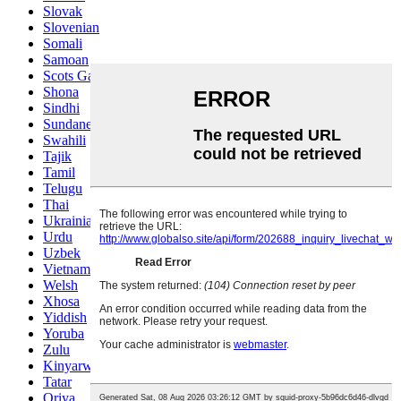
Slovak
Slovenian
Somali
Samoan
Scots Gaelic
Shona
Sindhi
Sundanese
Swahili
Tajik
Tamil
Telugu
Thai
Ukrainian
Urdu
Uzbek
Vietnamese
Welsh
Xhosa
Yiddish
Yoruba
Zulu
Kinyarwanda
Tatar
Oriya