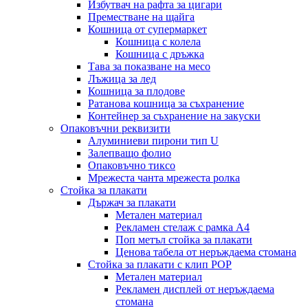
Избутвач на рафта за цигари
Преместване на щайга
Кошница от супермаркет
Кошница с колела
Кошница с дръжка
Тава за показване на месо
Лъжица за лед
Кошница за плодове
Ратанова кошница за съхранение
Контейнер за съхранение на закуски
Опаковъчни реквизити
Алуминиеви пирони тип U
Залепващо фолио
Опаковъчно тиксо
Мрежеста чанта мрежеста ролка
Стойка за плакати
Държач за плакати
Метален материал
Рекламен стелаж с рамка А4
Поп метъл стойка за плакати
Ценова табела от неръждаема стомана
Стойка за плакати с клип POP
Метален материал
Рекламен дисплей от неръждаема
стомана