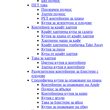
Бял поднос
ПЕТ тава
Прозрачен поднос
Златен поднос
PET контейнери за храна
Кутия за зеленчуци и плодове
Контейнер за крафт хартия
Крафт хартиена купа за салата
Кутия за храна от крафт хартия
Хартиени чаши за кафе
Крафт хартиена торбичка Take Away
Кутия за пица
Купа от крафт хартия
Тава за хартия
Цветна кутия и контейнер
Златна кутия и контейнер
Разделителни контейнери за блистери с
плодове
Специфична кутия за опаковане на храна
Контейнери за опаковане на Apple
Поднос за ябълки
Контейнерна кутия за киви
Кутия с ягоди
Тава за блистери за яйца
Кутии за опаковане на обяд