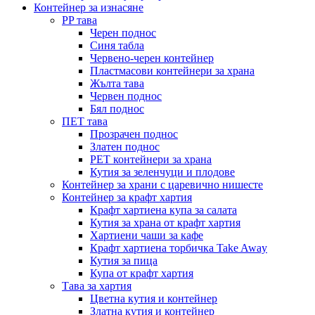
Контейнер за изнасяне
PP тава
Черен поднос
Синя табла
Червено-черен контейнер
Пластмасови контейнери за храна
Жълта тава
Червен поднос
Бял поднос
ПЕТ тава
Прозрачен поднос
Златен поднос
PET контейнери за храна
Кутия за зеленчуци и плодове
Контейнер за храни с царевично нишесте
Контейнер за крафт хартия
Крафт хартиена купа за салата
Кутия за храна от крафт хартия
Хартиени чаши за кафе
Крафт хартиена торбичка Take Away
Кутия за пица
Купа от крафт хартия
Тава за хартия
Цветна кутия и контейнер
Златна кутия и контейнер