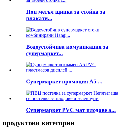
Поп метъл щипка за стойка за
плакати...
Водоустойчива комуникация за
супермаркет...
Супермаркет промоция A5 ...
Супермаркет PVC мат плодове а...
продуктови категории