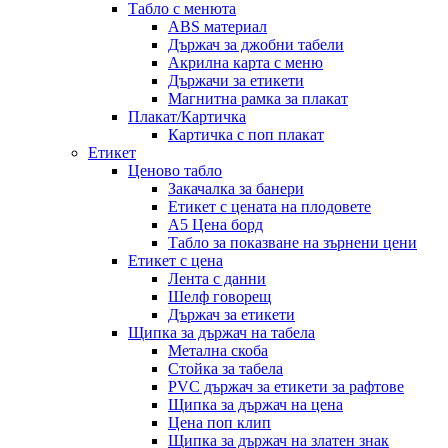
Табло с менюта
ABS материал
Държач за джобни табели
Акрилна карта с меню
Държачи за етикети
Магнитна рамка за плакат
Плакат/Картичка
Картичка с поп плакат
Етикет
Ценово табло
Закачалка за банери
Етикет с цената на плодовете
A5 Цена борд
Табло за показване на зърнени цени
Етикет с цена
Лента с данни
Шелф говорещ
Държач за етикети
Щипка за държач на табела
Метална скоба
Стойка за табела
PVC държач за етикети за рафтове
Щипка за държач на цена
Цена поп клип
Щипка за държач на златен знак