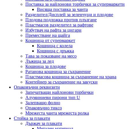
Поставка за найлонови торбички за супермаркети
Висяща поставка за чанта
Разделител/Дисплей за зеленчуци и плодове
Плодова подложка против плъзгане
Пластмасов разделител за рафтове
Избутвач на рафта за цигари
Преместване на щайга
Кошница от супермаркет
Кошница с колела
Кошница с дръжка
Тава за показване на месо
Лъжица за лед
Кошница за плодове
Ратанова кошница за съхранение
Пластмасова кошница за съхранение на храна
Контейнер за съхранение на закуски
Опаковъчни реквизити
Запечатващи найлонови торбички
Алуминиеви пирони тип U
Залепващо фолио
Опаковъчно тиксо
Мрежеста чанта мрежеста ролка
Стойка за плакати
Държач за плакати
Метален материал