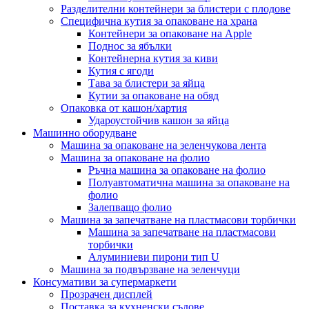
Разделителни контейнери за блистери с плодове
Специфична кутия за опаковане на храна
Контейнери за опаковане на Apple
Поднос за ябълки
Контейнерна кутия за киви
Кутия с ягоди
Тава за блистери за яйца
Кутии за опаковане на обяд
Опаковка от кашон/хартия
Удароустойчив кашон за яйца
Машинно оборудване
Машина за опаковане на зеленчукова лента
Машина за опаковане на фолио
Ръчна машина за опаковане на фолио
Полуавтоматична машина за опаковане на
фолио
Залепващо фолио
Машина за запечатване на пластмасови торбички
Машина за запечатване на пластмасови
торбички
Алуминиеви пирони тип U
Машина за подвързване на зеленчуци
Консумативи за супермаркети
Прозрачен дисплей
Поставка за кухненски съдове