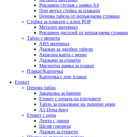
Рекламен стелаж с рамка А4
Поп метъл стойка за плакати
Ценова табела от неръждаема стомана
Стойка за плакати с клип POP
Метален материал
Рекламен дисплей от неръждаема стомана
Табло с менюта
ABS материал
Държач за джобни табели
Акрилна карта с меню
Държачи за етикети
Магнитна рамка за плакат
Плакат/Картичка
Картичка с поп плакат
Етикет
Ценово табло
Закачалка за банери
Етикет с цената на плодовете
Табло за показване на зърнени цени
A5 Цена борд
Етикет с цена
Лента с данни
Шелф говорещ
Държач за етикети