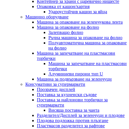
Контейнер за храни с царевично нишесте
Опаковка от кашон/хартия
Удароустойчив кашон за яйца
Машинно оборудване
Машина за опаковане на зеленчукова лента
Машина за опаковане на фолио
Залепващо фолио
Ръчна машина за опаковане на фолио
Полуавтоматична машина за опаковане
на фолио
Машина за запечатване на пластмасови
торбички
Машина за запечатване на пластмасови
торбички
Алуминиеви пирони тип U
Машина за подвързване на зеленчуци
Консумативи за супермаркети
Прозрачен дисплей
Поставка за кухненски съдове
Поставка за найлонови торбички за
супермаркети
Висяща поставка за чанта
Разделител/Дисплей за зеленчуци и плодове
Плодова подложка против плъзгане
Пластмасов разделител за рафтове