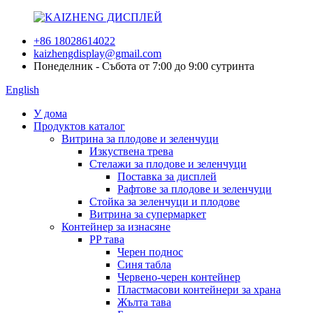
+86 18028614022
kaizhengdisplay@gmail.com
Понеделник - Събота от 7:00 до 9:00 сутринта
English
У дома
Продуктов каталог
Витрина за плодове и зеленчуци
Изкуствена трева
Стелажи за плодове и зеленчуци
Поставка за дисплей
Рафтове за плодове и зеленчуци
Стойка за зеленчуци и плодове
Витрина за супермаркет
Контейнер за изнасяне
PP тава
Черен поднос
Синя табла
Червено-черен контейнер
Пластмасови контейнери за храна
Жълта тава