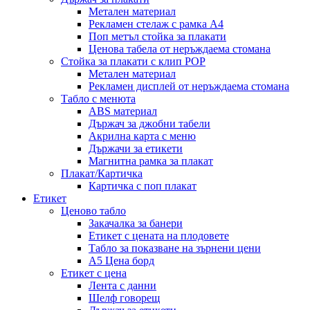
Метален материал
Рекламен стелаж с рамка А4
Поп метъл стойка за плакати
Ценова табела от неръждаема стомана
Стойка за плакати с клип POP
Метален материал
Рекламен дисплей от неръждаема стомана
Табло с менюта
ABS материал
Държач за джобни табели
Акрилна карта с меню
Държачи за етикети
Магнитна рамка за плакат
Плакат/Картичка
Картичка с поп плакат
Етикет
Ценово табло
Закачалка за банери
Етикет с цената на плодовете
Табло за показване на зърнени цени
A5 Цена борд
Етикет с цена
Лента с данни
Шелф говорещ