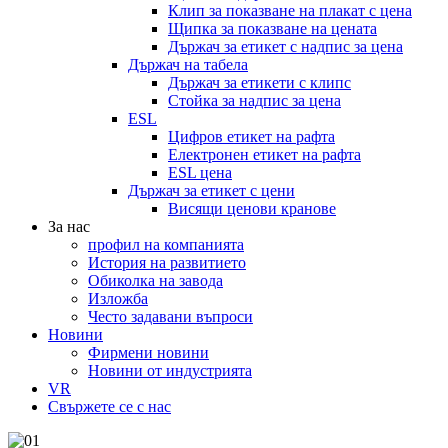
Клип за показване на плакат с цена
Щипка за показване на цената
Държач за етикет с надпис за цена
Държач на табела
Държач за етикети с клипс
Стойка за надпис за цена
ESL
Цифров етикет на рафта
Електронен етикет на рафта
ESL цена
Държач за етикет с цени
Висящи ценови кранове
За нас
профил на компанията
История на развитието
Обиколка на завода
Изложба
Често задавани въпроси
Новини
Фирмени новини
Новини от индустрията
VR
Свържете се с нас