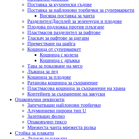
Поставка за кухненски съдове
Поставка за найлонови торбички за супермаркети
Висяща поставка за чанта
Разделител/Дисплей за зеленчуци и плодове
Плодова подложка против плъзгане
Пластмасов разделител за рафтове
Тласкач за рафтове за цигари
Преместване на щайга
Кошница от супермаркет
Кошница с колела
Кошница с дръжка
Тава за показване на месо
Лъжица за лед
Кошница за плодове
Ратанова кошница за съхранение
Пластмасова кошница за съхранение на храна
Контейнер за съхранение на закуски
Опаковъчни реквизити
Запечатващи найлонови торбички
Алуминиеви пирони тип U
Залепващо фолио
Опаковъчно тиксо
Мрежеста чанта мрежеста ролка
Стойка за плакати
Държач за плакати