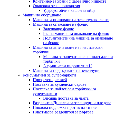
Контейнер за храни с царевично нишесте
Опаковка от кашон/хартия
Удароустойчив кашон за яйца
Машинно оборудване
Машина за опаковане на зеленчукова лента
Машина за опаковане на фолио
Залепващо фолио
Ръчна машина за опаковане на фолио
Полуавтоматична машина за опаковане
на фолио
Машина за запечатване на пластмасови
торбички
Машина за запечатване на пластмасови
торбички
Алуминиеви пирони тип U
Машина за подвързване на зеленчуци
Консумативи за супермаркети
Прозрачен дисплей
Поставка за кухненски съдове
Поставка за найлонови торбички за
супермаркети
Висяща поставка за чанта
Разделител/Дисплей за зеленчуци и плодове
Плодова подложка против плъзгане
Пластмасов разделител за рафтове