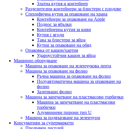
Златна кутия и контейнер
Разделителни контейнери за блистери с плодове
Специфична кутия за опаковане на храна
Контейнери за опаковане на Apple
Поднос за ябълки
Контейнерна кутия за киви
Кутия с ягоди
Тава за блистери за яйца
Кутии за опаковане на обяд
Опаковка от кашон/хартия
Удароустойчив кашон за яйца
Машинно оборудване
Машина за опаковане на зеленчукова лента
Машина за опаковане на фолио
Ръчна машина за опаковане на фолио
Полуавтоматична машина за опаковане на
фолио
Залепващо фолио
Машина за запечатване на пластмасови торбички
Машина за запечатване на пластмасови
торбички
Алуминиеви пирони тип U
Машина за подвързване на зеленчуци
Консумативи за супермаркети
Прозрачен дисплей