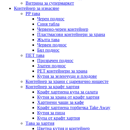
Витрина за супермаркет
Контейнер за изнасяне
PP тава
Черен поднос
Синя табла
Червено-черен контейнер
Пластмасови контейнери за храна
Жълта тава
Червен поднос
Бял поднос
ПЕТ тава
Прозрачен поднос
Златен поднос
PET контейнери за храна
Кутия за зеленчуци и плодове
Контейнер за храни с царевично нишесте
Контейнер за крафт хартия
Крафт хартиена купа за салата
Кутия за храна от крафт хартия
Хартиени чаши за кафе
Крафт хартиена торбичка Take Away
Кутия за пица
Купа от крафт хартия
Тава за хартия
Цветна кутия и контейнер