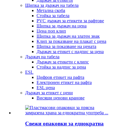
Държач за етикети
Щипка за държач на табела
Метална скоба
Стойка за табела
PVC държач за етикети за рафтове
Щипка за държач на цена
Цена поп клип
Щипка за държач на златен знак
Клип за показване на плакат с цена
Щипка за показване на цената
Държач за етикет с надпис за цена
Държач на табела
Държач за етикети с клипс
Стойка за надпис за цена
ESL
Цифров етикет на рафта
Електронен етикет на рафта
ESL цена
Държач за етикет с цени
Висящи ценови кранове
Свежи опаковки за еднократна