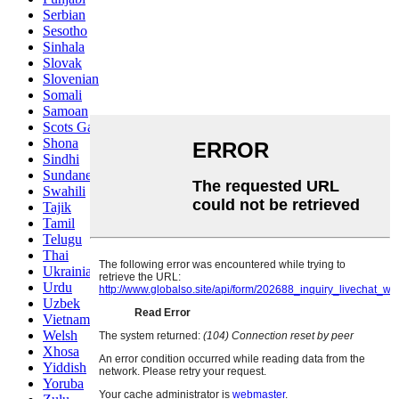
Serbian
Sesotho
Sinhala
Slovak
Slovenian
Somali
Samoan
Scots Gaelic
Shona
Sindhi
Sundanese
Swahili
Tajik
Tamil
Telugu
Thai
Ukrainian
Urdu
Uzbek
Vietnamese
Welsh
Xhosa
Yiddish
Yoruba