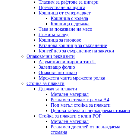
Тласкач за рафтове за цигари
Преместване на щайга
Кошница от супермаркет
Кошница с колела
Кошница с дръжка
Тава за показване на месо
Лъжица за лед
Кошница за плодове
Ратанова кошница за съхранение
Контейнер за съхранение на закуски
Опаковъчни реквизити
Алуминиеви пирони тип U
Залепващо фолио
Опаковъчно тиксо
Мрежеста чанта мрежеста ролка
Стойка за плакати
Държач за плакати
Метален материал
Рекламен стелаж с рамка А4
Поп метъл стойка за плакати
Ценова табела от неръждаема стомана
Стойка за плакати с клип POP
Метален материал
Рекламен дисплей от неръждаема
стомана