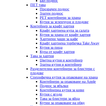
Бял поднос
ПЕТ тава
Прозрачен поднос
Златен поднос
PET контейнери за храна
Кутия за зеленчуци и плодове
Контейнер за крафт хартия
Крафт хартиена купа за салата
Кутия за храна от крафт хартия
Хартиени чаши за кафе
Крафт хартиена торбичка Take Away
Кутия за пица
Купа от крафт хартия
Тава за хартия
Цветна кутия и контейнер
Златна кутия и контейнер
Разделителни контейнери за блистери с
плодове
Специфична кутия за опаковане на храна
Контейнери за опаковане на Apple
Поднос за ябълки
Контейнерна кутия за киви
Кутия с ягоди
Тава за блистери за яйца
Кутии за опаковане на обяд