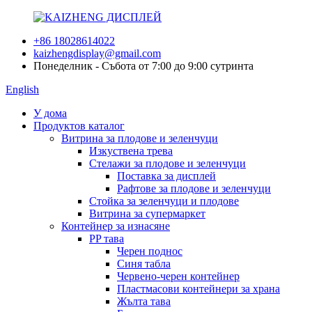
+86 18028614022
kaizhengdisplay@gmail.com
Понеделник - Събота от 7:00 до 9:00 сутринта
English
У дома
Продуктов каталог
Витрина за плодове и зеленчуци
Изкуствена трева
Стелажи за плодове и зеленчуци
Поставка за дисплей
Рафтове за плодове и зеленчуци
Стойка за зеленчуци и плодове
Витрина за супермаркет
Контейнер за изнасяне
PP тава
Черен поднос
Синя табла
Червено-черен контейнер
Пластмасови контейнери за храна
Жълта тава